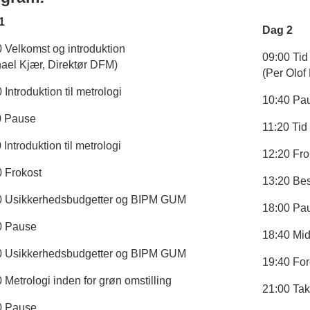
1
Dag 2
 Velkomst og introduktion
09:00 Tid
hael Kjær, Direktør DFM)
(Per Olof
 Introduktion til metrologi
10:40 Pa
0 Pause
11:20 Tid
 Introduktion til metrologi
12:20 Fro
0 Frokost
13:20 Be
0 Usikkerhedsbudgetter og BIPM GUM
18:00 Pa
0 Pause
18:40 Mi
0 Usikkerhedsbudgetter og BIPM GUM
19:40 For
 Metrologi inden for grøn omstilling
21:00 Tak 
0 Pause