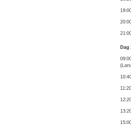
19:0
20:0
21:00
Dag 
09:0
(Lar
10:4
11:2
12:2
13:2
15:0