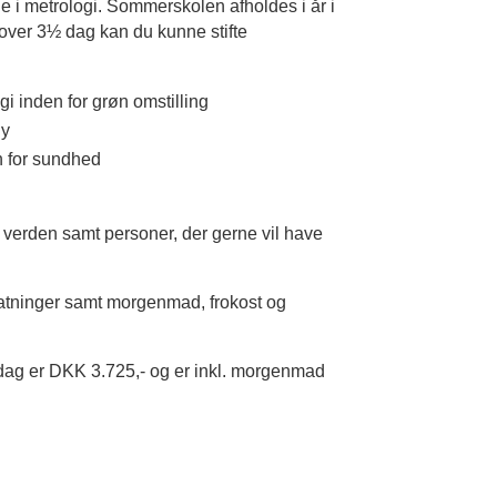
i metrologi. Sommerskolen afholdes i år i
over 3½ dag kan du kunne stifte
gi inden for grøn omstilling
gy
n for sundhed
 verden samt personer, der gerne vil have
natninger samt morgenmad, frokost og
t dag er DKK 3.725,- og er inkl. morgenmad