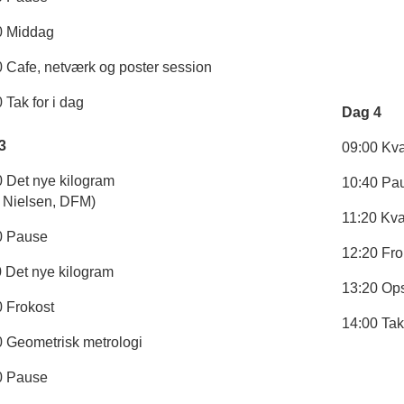
0 Middag
0 Cafe, netværk og poster session
 Tak for i dag
Dag 4
3
09:00 Kva
0 Det nye kilogram
10:40 Pa
s Nielsen, DFM)
11:20 Kva
0 Pause
12:20 Fro
0 Det nye kilogram
13:20 Ops
0 Frokost
14:00 Tak
0 Geometrisk metrologi
0 Pause