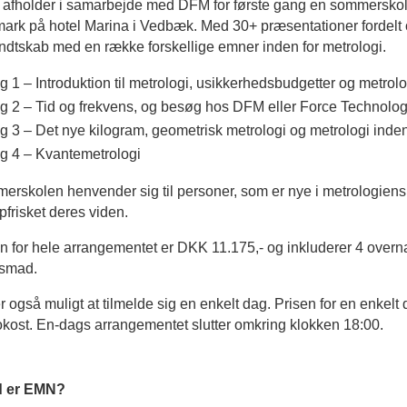
afholder i samarbejde med DFM for første gang en sommerskole 
ark på hotel Marina i Vedbæk. Med 30+ præsentationer fordelt 
dtskab med en række forskellige emner inden for metrologi.
 1 – Introduktion til metrologi, usikkerhedsbudgetter og metrolo
g 2 – Tid og frekvens, og besøg hos DFM eller Force Technolo
g 3 – Det nye kilogram, geometrisk metrologi og metrologi inde
g 4 – Kvantemetrologi
rskolen henvender sig til personer, som er nye i metrologiens
frisket deres viden.
n for hele arrangementet er DKK 11.175,- og inkluderer 4 over
nsmad.
r også muligt at tilmelde sig en enkelt dag. Prisen for en enkel
okost. En-dags arrangementet slutter omkring klokken 18:00.
 er EMN?