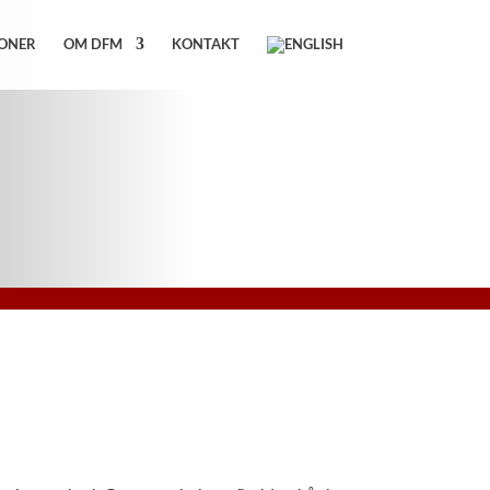
IONER
OM DFM
KONTAKT