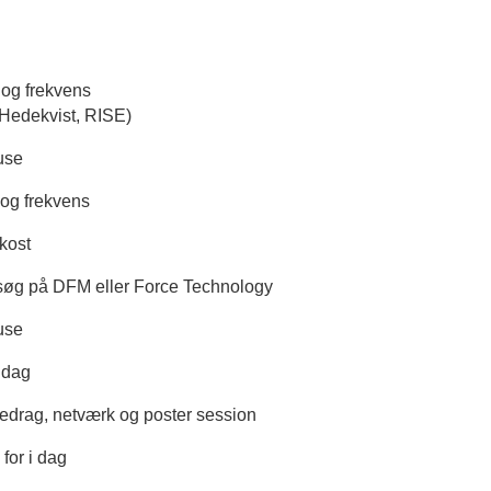
 og frekvens
 Hedekvist, RISE)
use
 og frekvens
kost
søg på DFM eller Force Technology
use
ddag
edrag, netværk og poster session
for i dag