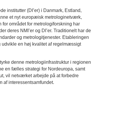
e institutter (DI’er) i Danmark, Estland,
anne et nyt europæisk metrologinetværk,
en for området for metrologiforskning har
er deres NMI’er og DI’er. Traditionelt har de
standarder og metrologitjenester. Etableringen
og udvikle en høj kvalitet af regelmæssigt
tyrke denne metrologiinfrastruktur i regionen
e en fælles strategi for Nordeuropa, samt
tut, vil netværket arbejde på at forbedre
rum af interessentsamfundet.