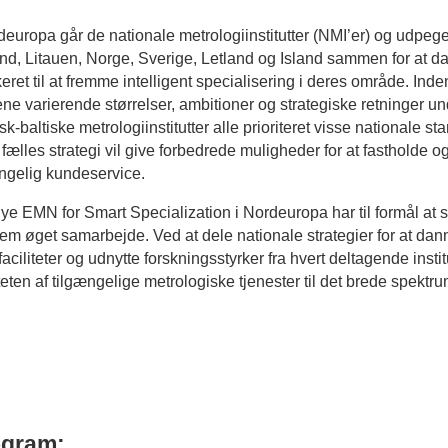
deuropa går de nationale metrologiinstitutter (NMI’er) og udpeged
nd, Litauen, Norge, Sverige, Letland og Island sammen for at d
eret til at fremme intelligent specialisering i deres område. Ind
ne varierende størrelser, ambitioner og strategiske retninger und
sk-baltiske metrologiinstitutter alle prioriteret visse nationale 
en fælles strategi vil give forbedrede muligheder for at fastholde 
ngelig kundeservice.
ye EMN for Smart Specialization i Nordeuropa har til formål at s
m øget samarbejde. Ved at dele nationale strategier for at dann
faciliteter og udnytte forskningsstyrker fra hvert deltagende insti
teten af ​​tilgængelige metrologiske tjenester til det brede spekt
ogram: