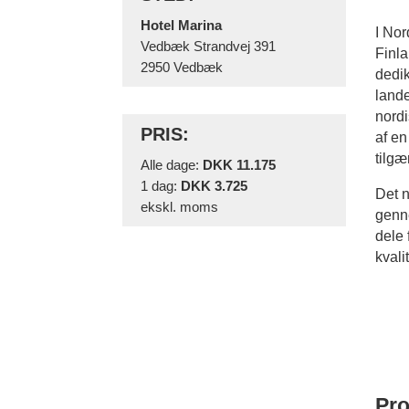
Hotel Marina
I Nor
Vedbæk Strandvej 391
Finla
2950 Vedbæk
dedik
lande
nordi
PRIS:
af ​​
tilgæ
Alle dage:
DKK 11.175
1 dag:
DKK 3.725
Det n
ekskl. moms
genne
dele 
kvali
Pr