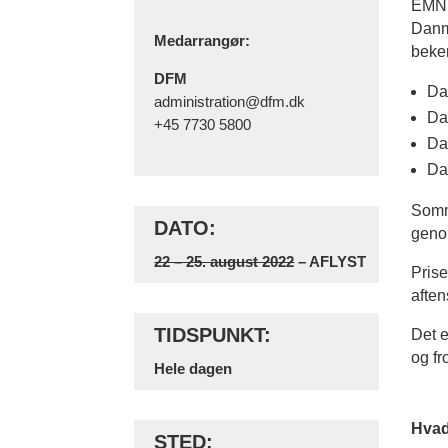
EMN 
Danm
Medarrangør:
beken
DFM
Dag
administration@dfm.dk
Da
+45 7730 5800
Da
Da
Somme
DATO:
genop
22 – 25. august 2022
– AFLYST
Prise
afte
TIDSPUNKT:
Det e
og fr
Hele dagen
Hvad
STED: